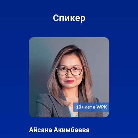
Спикер
Айсана Акимбаева