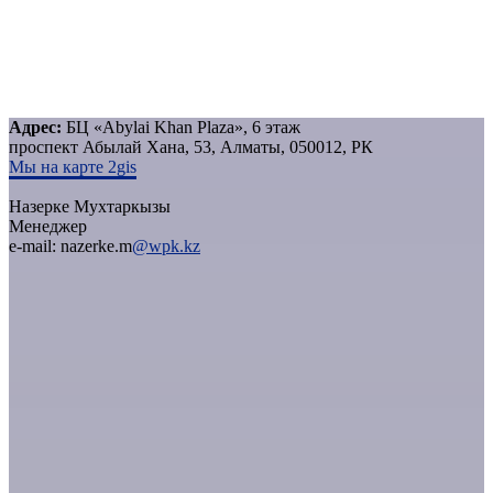
Адрес:
БЦ «Abylai Khan Plaza», 6 этаж
проспект Абылай Хана, 53, Алматы, 050012, РК
Мы на карте 2gis
Назерке Мухтаркызы
Менеджер
e-mail: nazerke.m
@wpk.kz