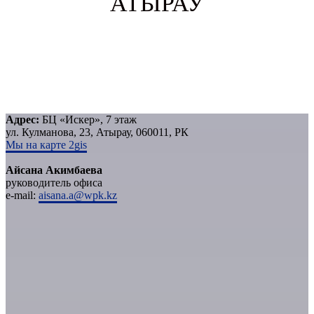
АТЫРАУ
Адрес:
БЦ «Искер», 7 этаж
ул. Кулманова, 23, Атырау, 060011, РК
Мы на карте 2gis
Айсана Акимбаева
руководитель офиса
e-mail:
aisana.a@wpk.kz