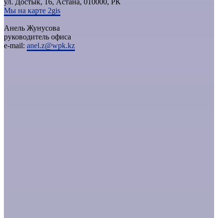
ул. Достык, 16, Астана, 010000, РК
Мы на карте 2gis
Анель Жунусова
руководитель офиса
e-mail:
anel.z@wpk.kz